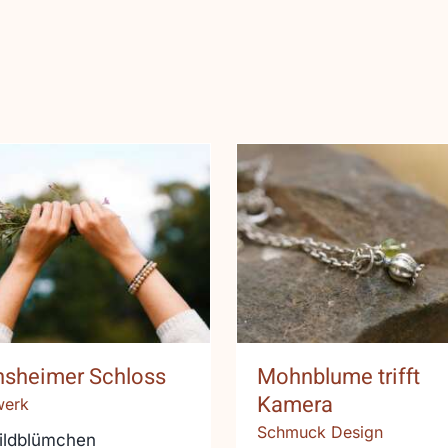
Mohnblume triff
rnsheimer Schloss
Kamera
nsheimer Schloss
Mohnblume trifft
Kamera
werk
Schmuck Design
ildblümchen