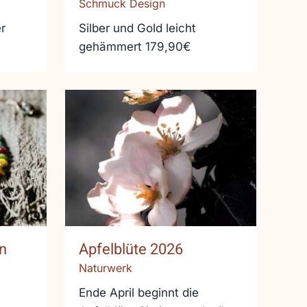
Schmuck Design
r
Silber und Gold leicht
gehämmert 179,90€
öln
Apfelblüte 2026
n
Apfelblüte 2026
Naturwerk
Ende April beginnt die