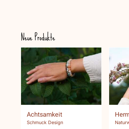
Neue Produkte
Achtsamkeit
Her
Achtsamkeit
Herr
Schmuck Design
Natur