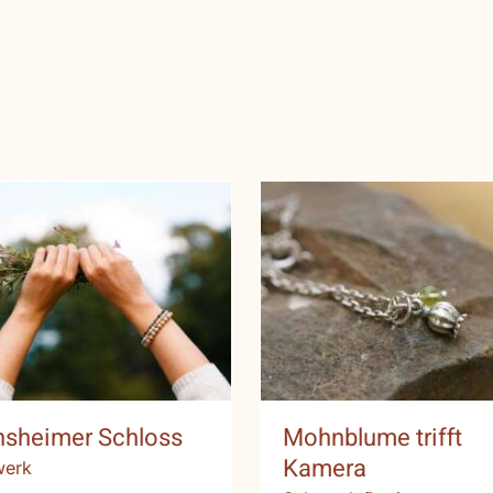
Mohnblume triff
rnsheimer Schloss
Kamera
nsheimer Schloss
Mohnblume trifft
Kamera
werk