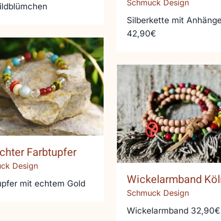
Schmuck Design
ildblümchen
Silberkette mit Anhänge
42,90€
 echter Farbtupfer
Wickelarmband K
chter Farbtupfer
ck Design
Wickelarmband Köl
upfer mit echtem Gold
Schmuck Design
Wickelarmband 32,90€